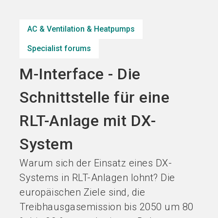
Become an exhibitor
Get your ticket
language
EN
now
now
AC & Ventilation & Heatpumps
Specialist forums
search
M-Interface - Die
Schnittstelle für eine
RLT-Anlage mit DX-
System
Warum sich der Einsatz eines DX-
Systems in RLT-Anlagen lohnt? Die
europäischen Ziele sind, die
Treibhausgasemission bis 2050 um 80