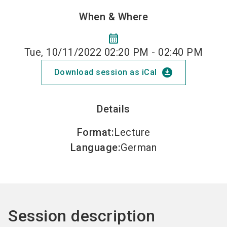
When & Where
calendar_month
Tue, 10/11/2022 02:20 PM - 02:40 PM
download_for_offline
Download session as iCal
Details
Format
:
Lecture
Language
:
German
Session description