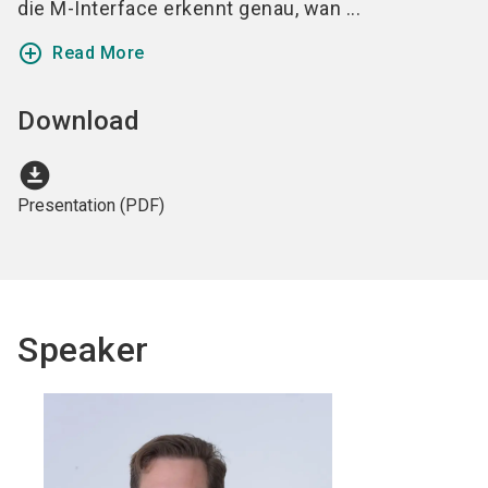
die M-Interface erkennt genau, wan ...
add_circle_outline
Read More
Download
download_for_offline
Presentation (PDF)
Speaker