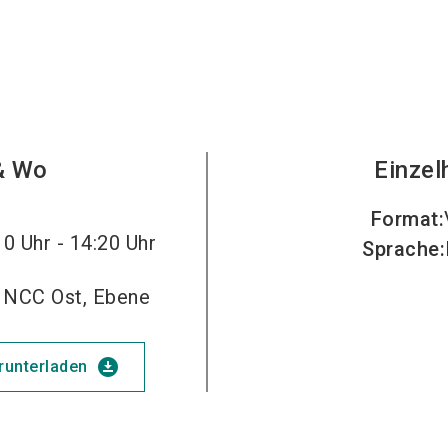
Jetzt Ausst
& Wo
Einzel
Format
:
0 Uhr - 14:20 Uhr
Sprache
:
, NCC Ost, Ebene
download_for_offline
erunterladen