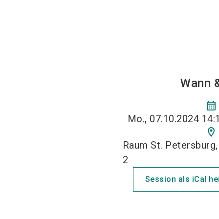
Wann 
calendar_month
Mo., 07.10.2024 14:1
location_on
Raum St. Petersburg
2
Session als iCal h