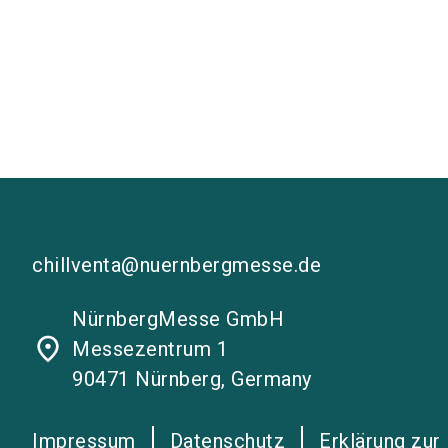
chillventa@nuernbergmesse.de
NürnbergMesse GmbH
place
Messezentrum 1
90471 Nürnberg, Germany
Impressum
Datenschutz
Erklärung zur 