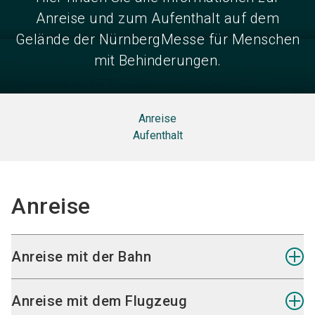
Anreise und zum Aufenthalt auf dem
Gelände der NürnbergMesse für Menschen
mit Behinderungen.
Anreise
Aufenthalt
Anreise
Anreise mit der Bahn
Die Fahrt mit der U-Bahn dauert vom
Anreise mit dem Flugzeug