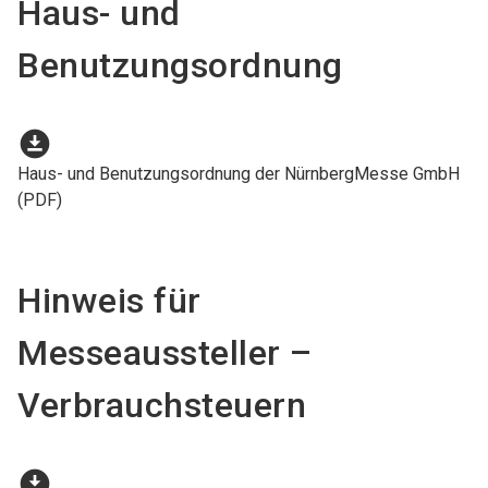
Haus- und
Benutzungsordnung
download_for_offline
Haus- und Benutzungsordnung der NürnbergMesse GmbH
(PDF)
Hinweis für
Messeaussteller –
Verbrauchsteuern
download_for_offline