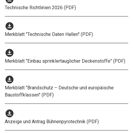
Technische Richtlinien 2026 (PDF)
download_for_offline
Merkblatt "Technische Daten Hallen" (PDF)
download_for_offline
Merkblatt "Einbau sprinklertauglicher Deckenstoffe" (PDF)
download_for_offline
Merkblatt "Brandschutz – Deutsche und europäische
Baustoffklassen" (PDF)
download_for_offline
Anzeige und Antrag Bühnenpyrotechnik (PDF)