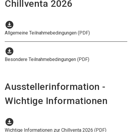
Chillventa 2026
download_for_offline
Allgemeine Teilnahmebedingungen (PDF)
download_for_offline
Besondere Teilnahmebedingungen (PDF)
Ausstellerinformation -
Wichtige Informationen
download_for_offline
Wichtige Informationen zur Chillventa 2026 (PDF)