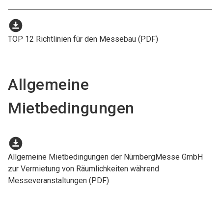
download_for_offline
TOP 12 Richtlinien für den Messebau (PDF)
Allgemeine
Mietbedingungen
download_for_offline
Allgemeine Mietbedingungen der NürnbergMesse GmbH
zur Vermietung von Räumlichkeiten während
Messeveranstaltungen (PDF)