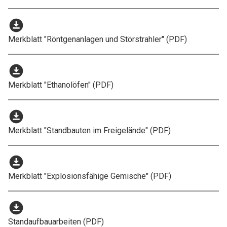
download_for_offline
Merkblatt "Röntgenanlagen und Störstrahler" (PDF)
download_for_offline
Merkblatt "Ethanolöfen" (PDF)
download_for_offline
Merkblatt "Standbauten im Freigelände" (PDF)
download_for_offline
Merkblatt "Explosionsfähige Gemische" (PDF)
download_for_offline
Standaufbauarbeiten (PDF)