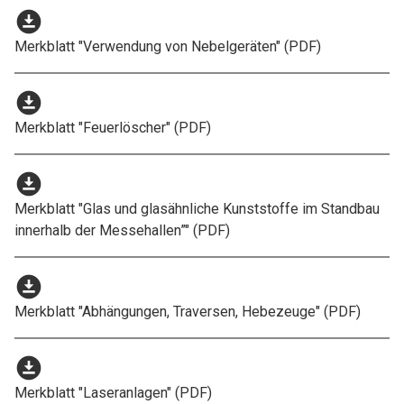
download_for_offline
Merkblatt "Verwendung von Nebelgeräten" (PDF)
download_for_offline
Merkblatt "Feuerlöscher" (PDF)
download_for_offline
Merkblatt "Glas und glasähnliche Kunststoffe im Standbau
innerhalb der Messehallen”" (PDF)
download_for_offline
Merkblatt "Abhängungen, Traversen, Hebezeuge" (PDF)
download_for_offline
Merkblatt "Laseranlagen" (PDF)