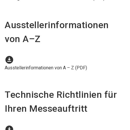
Ausstellerinformationen
von A–Z
download_for_offline
Ausstellerinformationen von A – Z (PDF)
Technische Richtlinien für
Ihren Messeauftritt
download_for_offline