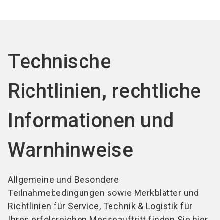
Jetzt Aussteller
Jetzt Ticket
language
DE
werden
kaufen
search
Technische
Richtlinien, rechtliche
Informationen und
Warnhinweise
Allgemeine und Besondere
Teilnahmebedingungen sowie Merkblätter und
Richtlinien für Service, Technik & Logistik für
Ihren erfolgreichen Messeauftritt finden Sie hier