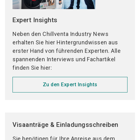
Wärmepumpen für Industrieanwendungen
Wärmepumpen zur Abluftnutzung
Wärmepumpen zur Trocknung
Expert Insights
Neben den Chillventa Industry News
erhalten Sie hier Hintergrundwissen aus
erster Hand von führenden Experten. Alle
spannenden Interviews und Fachartikel
finden Sie hier:
Zu den Expert Insights
Visaanträge & Einladungsschreiben
Sie benötigen für Ihre Anreise aus dem