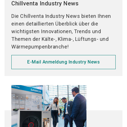
Be-/Entfeuchtung
Chillventa Industry News
Reinräume
Luftleitungen (Kanäle, Rohre, Formstücke)
Umweltsimulation
Die Chillventa Industry News bieten Ihnen
Entrauchung
Rechenzentren
einen detaillierten Überblick über die
Luftklappen
wichtigsten Innovationen, Trends und
Lüftung
Luftdurchlässe
Themen der Kälte-, Klima-, Lüftungs- und
Zentrale Lüftung
Lufterwärmer elektrisch
Wärmepumpenbranche!
Dezentrale Lüftung
Luftfilter
Wohnungslüftung
Schalldämpfer
E-Mail Anmeldung Industry News
Luftheizung/Luftkühlung
Luftbefeuchtung
Luftentfeuchtung
Luftreinigung
Wärmepumpen
Wärmepumpen zur Trinkwassererwärmung
Wärmepumpen zur Gebäudebeheizung
Wärmepumpen für Gewerbeanwendungen