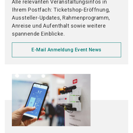
Alle relevanten Veranstaltungsinfos in
Kühl- und Tiefkühlzellen
Expansionsorgane
Ihrem Postfach: Ticketshop-Eröffnung,
Kühl- und Tiefkühllager
Trockner-Filter
Aussteller-Updates, Rahmenprogramm,
Kühl- und Tiefkühlmöbel
Schaugläser
Anreise und Aufenthalt sowie weitere
Verkaufsautomaten
Kältemittelsammler
spannende Einblicke.
Flaschenkühler
Kältemittelverteiler
Ventile
Klimatechnik
E-Mail Anmeldung Event News
Rohrleitungen und Zubehör
Kompaktklimageräte
Kompensatoren
Splitklimageräte
Ölabscheider
Multisplitklimageräte
Ölkühler
Klimaschränke
Ölsumpfheizungen
VRF-Systeme
Pumpen
Kaltwassererzeuger
Motoren
Fahrzeugklimatisierung
Pressostate/Thermostate
Präzisionsklimaanlagen
Abtaueinrichtungen
Bauelemente für RLT-Anlagen
Zentrale Klimaanlagen