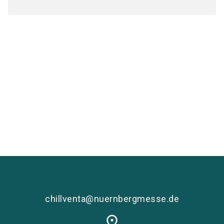
Medienpartner
chillventa@nuernbergmesse.de
place