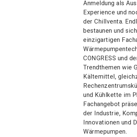
Anmeldung als Auss
Experience und noc
der Chillventa. En
bestaunen und sich 
einzigartigen Fach
Wärmepumpentechnik
CONGRESS und de
Trendthemen wie G
Kältemittel, gleic
Rechenzentrumsküh
und Kühlkette im 
Fachangebot präsen
der Industrie, Ko
Innovationen und D
Wärmepumpen.