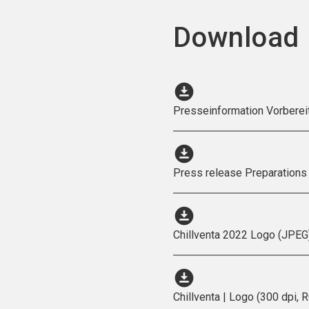
Download
download_for_offline
Presseinformation Vorbereit
download_for_offline
Press release Preparations 
download_for_offline
Chillventa 2022 Logo (JPEG
download_for_offline
Chillventa | Logo (300 dpi, 