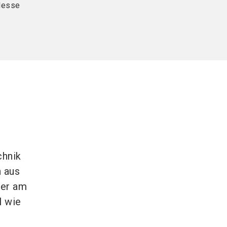
Messe
chnik
 aus
der am
l wie