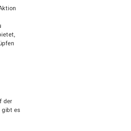
Aktion
u
ietet,
nüpfen
f der
 gibt es