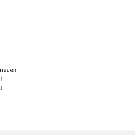
 neuen
ch
d