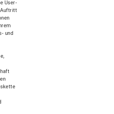
te User-
uftritt
ionen
ihrem
s- und
e,
haft
den
gskette
d