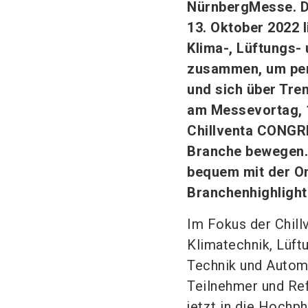
NürnbergMesse. Di
13. Oktober 2022 li
Klima-, Lüftungs
zusammen, um per
und sich über Tre
am Messevortag, 1
Chillventa CONGRE
Branche bewegen. 
bequem mit der On
Branchenhighlight
Im Fokus der Chill
Klimatechnik, Lüft
Technik und Automa
Teilnehmer und Re
jetzt in die Hochp