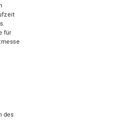
n
ufzeit
s.
 für
itmesse
n des