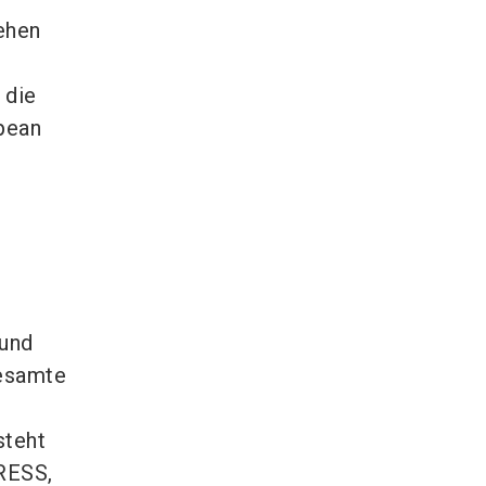
tehen
 die
opean
 und
gesamte
steht
GRESS,