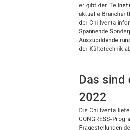
er gibt den Teilne
aktuelle Branchent
der Chillventa info
Spannende Sonderp
Auszubildende run
der Kältetechnik ab
Das sind
2022
Die Chillventa lie
CONGRESS-Program
Fragestellungen de