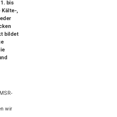
1. bis
 Kälte-,
eder
ecken
t bildet
ge
ie
und
 MSR-
n wir