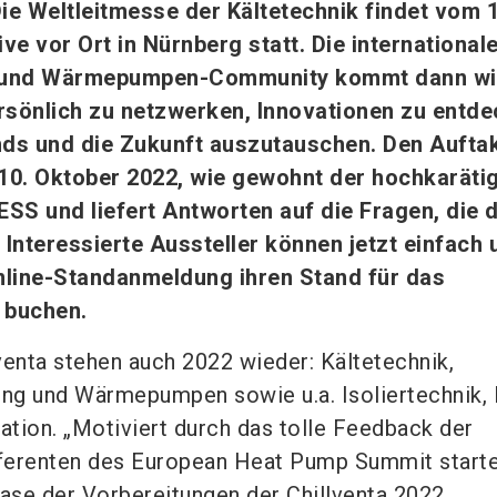
e Weltleitmesse der Kältetechnik findet vom 1
ve vor Ort in Nürnberg statt. Die internationale
- und Wärmepumpen-Community kommt dann wi
sönlich zu netzwerken, Innovationen zu entd
nds und die Zukunft auszutauschen. Den Auftak
0. Oktober 2022, wie gewohnt der hochkaräti
SS und liefert Antworten auf die Fragen, die d
Interessierte Aussteller können jetzt einfach 
line-Standanmeldung ihren Stand für das
 buchen.
venta stehen auch 2022 wieder: Kältetechnik,
ung und Wärmepumpen sowie u.a. Isoliertechnik,
tion. „Motiviert durch das tolle Feedback der
ferenten des European Heat Pump Summit starte
hase der Vorbereitungen der Chillventa 2022.