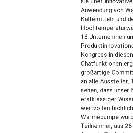
sie über innovativ
Anwendung von Wär
Kältemitteln und d
Hochtemperaturwär
16 Unternehmen und
Produktinnovation
Kongress in diesem
Chatfunktionen erg
großartige Commi
an alle Aussteller,
sehen, dass unser
erstklassiger Wiss
wertvollen fachlic
Wärmepumpe wurde.
Teilnehmer, aus 2