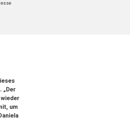
Messe
ieses
. „Der
 wieder
mit, um
Daniela