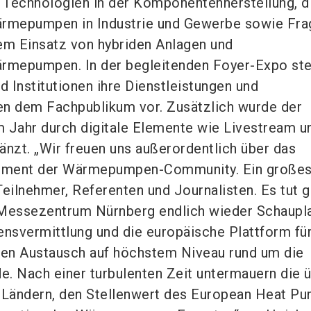
e Technologien in der Komponentenherstellung, d
mepumpen in Industrie und Gewerbe sowie Fra
em Einsatz von hybriden Anlagen und
mepumpen. In der begleitenden Foyer-Expo ste
 Institutionen ihre Dienstleistungen und
en dem Fachpublikum vor. Zusätzlich wurde der
 Jahr durch digitale Elemente wie Livestream u
änzt. „Wir freuen uns außerordentlich über das
tment der Wärmepumpen-Community. Ein große
 Teilnehmer, Referenten und Journalisten. Es tut g
 Messezentrum Nürnberg endlich wieder Schaupl
ensvermittlung und die europäische Plattform fü
hen Austausch auf höchstem Niveau rund um die
 Nach einer turbulenten Zeit untermauern die 
6 Ländern, den Stellenwert des European Heat P