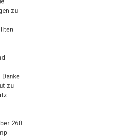
ie
gen zu
llten
nd
s Danke
ut zu
atz
r
über 260
ump