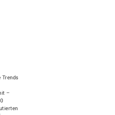
e Trends
it –
60
utierten