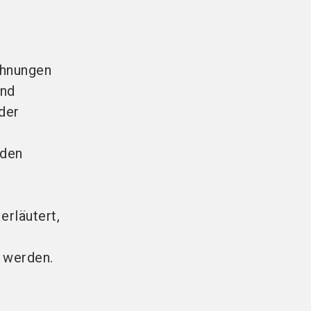
chnungen
und
der
 den
erläutert,
t werden.