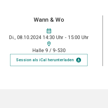
Wann & Wo
calendar_month
Di., 08.10.2024 14:30 Uhr - 15:00 Uhr
location_on
Halle 9 / 9-530
download_for_offline
Session als iCal herunterladen