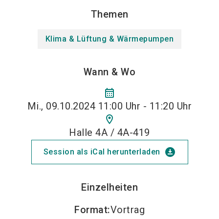
Themen
Klima & Lüftung & Wärmepumpen
Wann & Wo
calendar_month
Mi., 09.10.2024 11:00 Uhr - 11:20 Uhr
location_on
Halle 4A / 4A-419
download_for_offline
Session als iCal herunterladen
Einzelheiten
Format
:
Vortrag