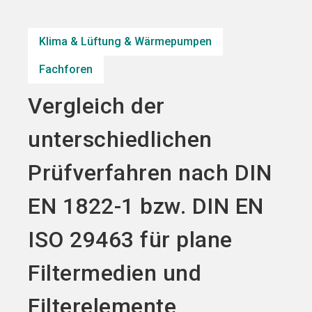
Jetzt Aussteller
Jetzt Ticket
language
DE
werden
kaufen
Klima & Lüftung & Wärmepumpen
Fachforen
search
Vergleich der
unterschiedlichen
Prüfverfahren nach DIN
EN 1822-1 bzw. DIN EN
ISO 29463 für plane
Filtermedien und
Filterelemente