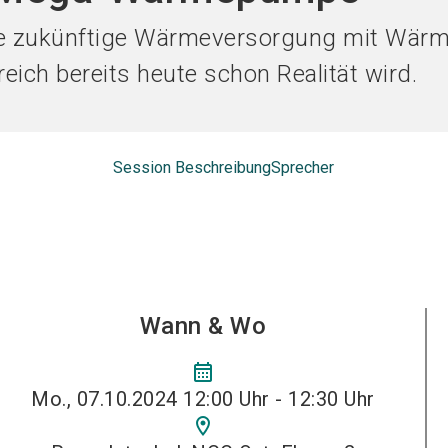
Jetzt Ausst
 die zukünftige Wärmeversorgung mit Wä
eich bereits heute schon Realität wird.
Session Beschreibung
Sprecher
Wann & Wo
calendar_month
Mo., 07.10.2024 12:00 Uhr - 12:30 Uhr
location_on