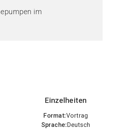
language
eller werden
Jetzt Ticket kaufen
DE
rmepumpen im
search
Einzelheiten
Format
:
Vortrag
Sprache
:
Deutsch