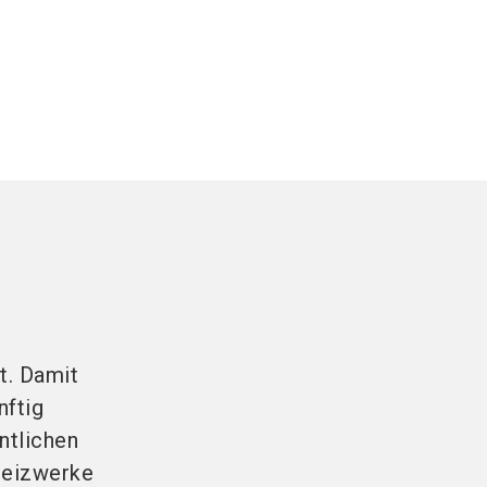
t. Damit
nftig
ntlichen
Heizwerke