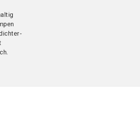
altig
umpen
dichter-
t
ch.