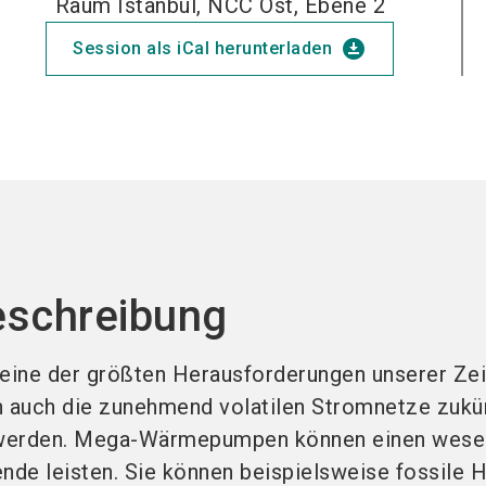
Raum Istanbul, NCC Ost, Ebene 2
download_for_offline
Session als iCal herunterladen
eschreibung
ine der größten Herausforderungen unserer Zei
 auch die zunehmend volatilen Stromnetze zukü
t werden. Mega-Wärmepumpen können einen wese
de leisten. Sie können beispielsweise fossile 