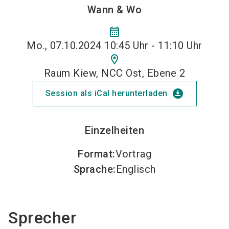
Wann & Wo
calendar_month
Mo., 07.10.2024 10:45 Uhr - 11:10 Uhr
location_on
Raum Kiew, NCC Ost, Ebene 2
download_for_offline
Session als iCal herunterladen
Einzelheiten
Format
:
Vortrag
Sprache
:
Englisch
Sprecher