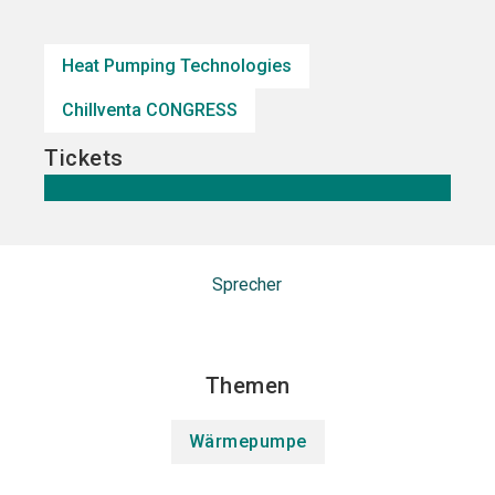
Jetzt Aussteller
Jetzt Ticket
language
DE
werden
kaufen
Heat Pumping Technologies
Chillventa CONGRESS
search
Tickets
Sprecher
Themen
Wärmepumpe