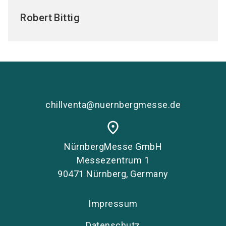
Robert
Bittig
chillventa@nuernbergmesse.de
place
NürnbergMesse GmbH
Messezentrum 1
90471 Nürnberg, Germany
Impressum
Datenschutz