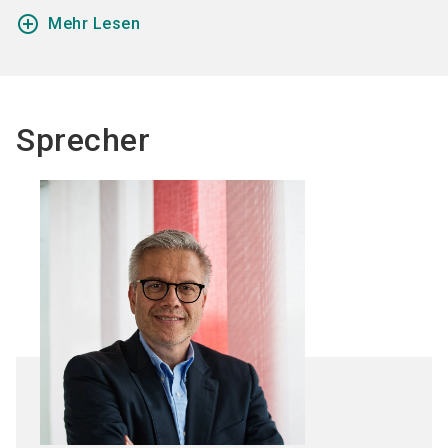
add_circle_outline
Mehr Lesen
Sprecher