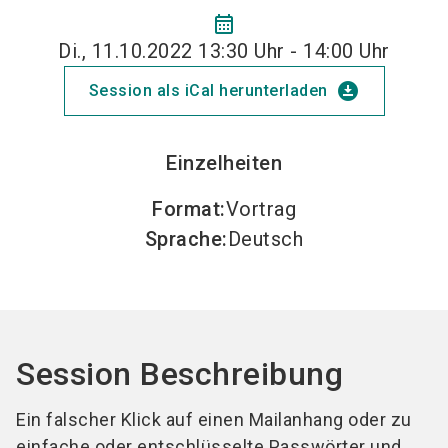
calendar_month
Di., 11.10.2022 13:30 Uhr - 14:00 Uhr
download_for_offline
Session als iCal herunterladen
Einzelheiten
Format
:
Vortrag
Sprache
:
Deutsch
Session Beschreibung
Ein falscher Klick auf einen Mailanhang oder zu
einfache oder entschlüsselte Passwörter und