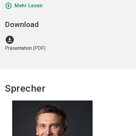
add_circle_outline
Mehr Lesen
Download
download_for_offline
Präsentation (PDF)
Sprecher