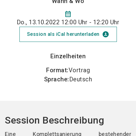
Wann & Wo
calendar_month
Do., 13.10.2022 12:00 Uhr - 12:20 Uhr
download_for_offline
Session als iCal herunterladen
Einzelheiten
Format
:
Vortrag
Sprache
:
Deutsch
Session Beschreibung
Eine Komplettsanierung bestehender