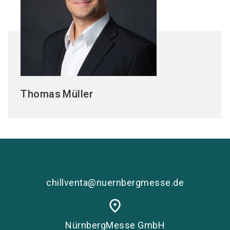
Thomas
Müller
chillventa@nuernbergmesse.de
place
NürnbergMesse GmbH