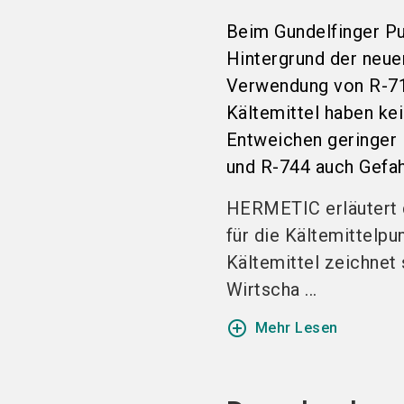
Beim Gundelfinger P
Hintergrund der neue
Verwendung von R-717
Kältemittel haben ke
Entweichen geringer 
und R-744
auch Gefah
HERMETIC erläutert 
für die Kältemittelp
Kältemittel zeichnet
Wirtscha ...
add_circle_outline
Mehr Lesen