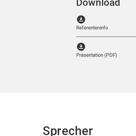
Download
download_for_offline
Referenteninfo
download_for_offline
Präsentation (PDF)
Sprecher