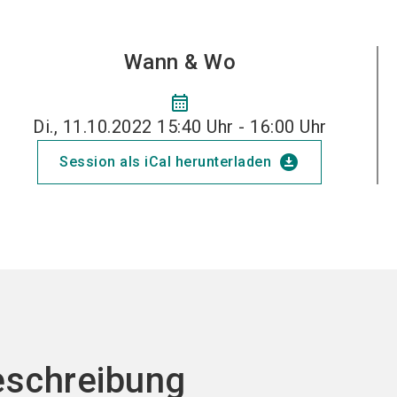
Wann & Wo
calendar_month
Di., 11.10.2022 15:40 Uhr - 16:00 Uhr
download_for_offline
Session als iCal herunterladen
eschreibung