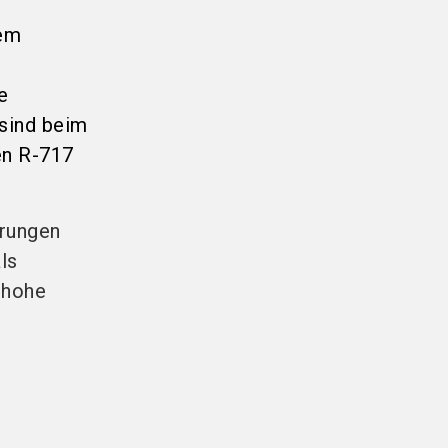
dem
e
 sind beim
en
R-717
erungen
ls
 hohe