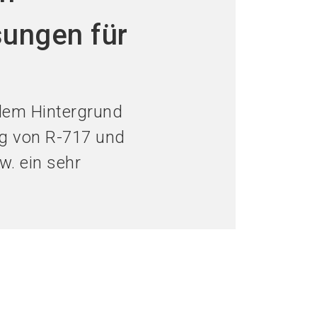
language
eller werden
Jetzt Ticket kaufen
DE
sungen für
search
dem Hintergrund
ng von R-717 und
w. ein sehr