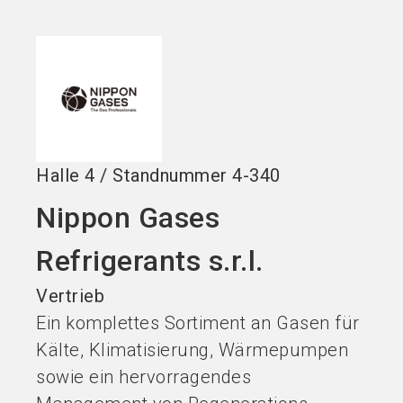
Jetzt Aussteller
Jetzt Ticket
language
DE
werden
kaufen
search
Halle
4
/
Standnummer
4-340
Nippon Gases
Refrigerants s.r.l.
Vertrieb
Ein komplettes Sortiment an Gasen für
Kälte, Klimatisierung, Wärmepumpen
sowie ein hervorragendes