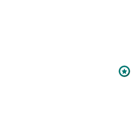
Maximale Sichtbarkeit
für Ihr Online-Profil als
Aussteller?
Mit der
Top-Platzierung
im
Ausstellerverzeichnis bringen
Sie Ihr Profil ganz nach oben -
vor, während und nach der