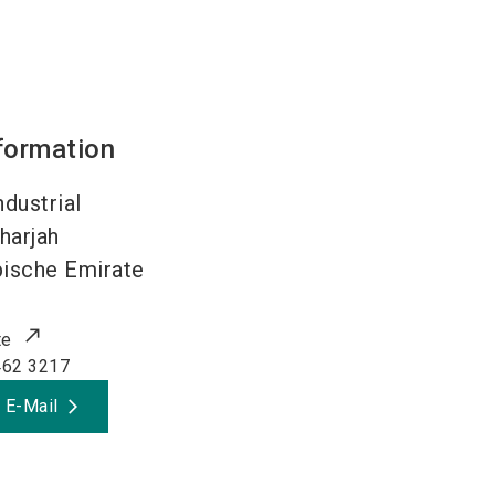
formation
ndustrial
harjah
bische Emirate
te
462 3217
 E-Mail