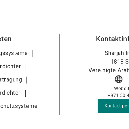
eten
Kontaktin
ngssysteme
Sharjah I
1818
S
rdichter
Vereinigte Ara
language
rtragung
Websi
rdichter
+971 50 
Schutzsysteme
Kontakt per