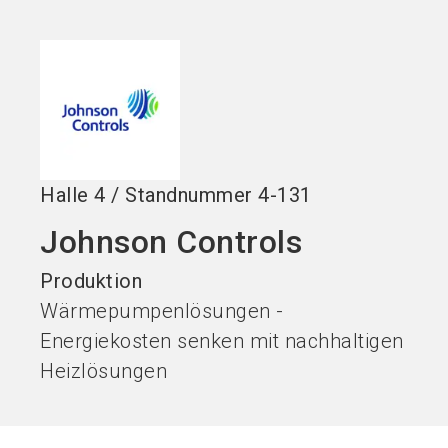
Jetzt Aussteller
Jetzt Ticket
language
DE
werden
kaufen
search
Halle
4
/
Standnummer
4-131
Johnson Controls
Produktion
Wärmepumpenlösungen -
Energiekosten senken mit nachhaltigen
Heizlösungen