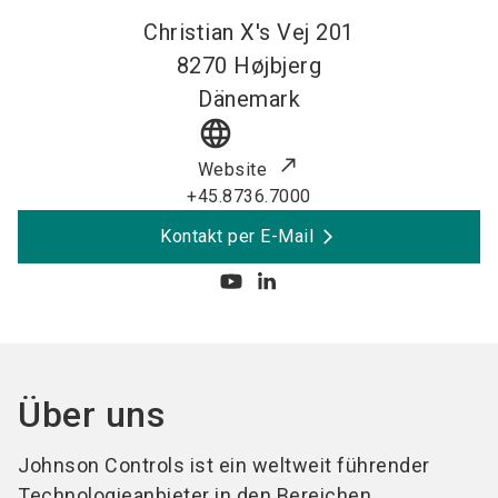
Christian X's Vej 201
8270
Højbjerg
Dänemark
language
Website
+45.8736.7000
Kontakt per E-Mail
Über uns
Johnson Controls ist ein weltweit führender
Technologieanbieter in den Bereichen