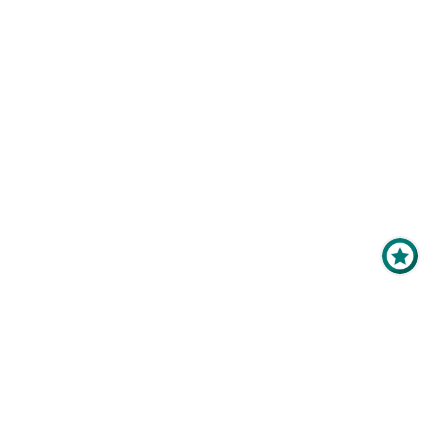
Maximale Sichtbarkeit
für Ihr Online-Profil als
Aussteller?
Mit der
Top-Platzierung
im
Ausstellerverzeichnis bringen
Sie Ihr Profil ganz nach oben -