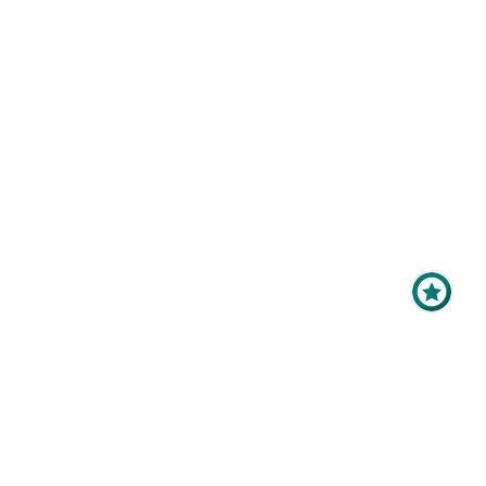
Maximale Sichtbarkeit
für Ihr Online-Profil als
Zum Hallenplan
Aussteller?
Mit der
Top-Platzierung
im
Ausstellerverzeichnis bringen