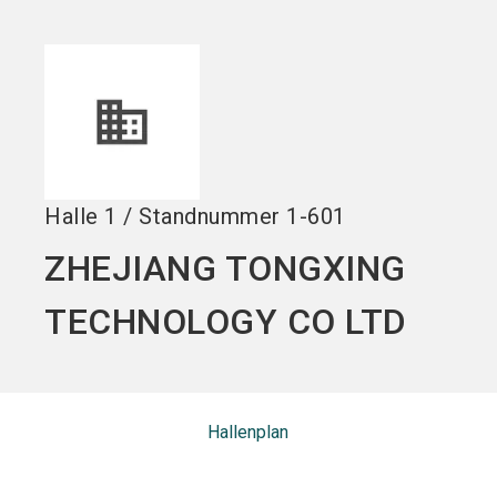
Jetzt Aussteller
Jetzt Ticket
language
DE
werden
kaufen
search
Halle
1
/
Standnummer
1-601
ZHEJIANG TONGXING
TECHNOLOGY CO LTD
Hallenplan