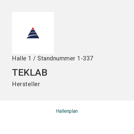
Jetzt Aussteller
Jetzt Ticket
language
DE
werden
kaufen
search
Halle
1
/
Standnummer
1-337
TEKLAB
Hersteller
Hallenplan