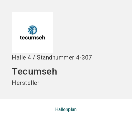
Jetzt Aussteller
Jetzt Ticket
language
DE
werden
kaufen
search
Halle
4
/
Standnummer
4-307
Tecumseh
Hersteller
Hallenplan