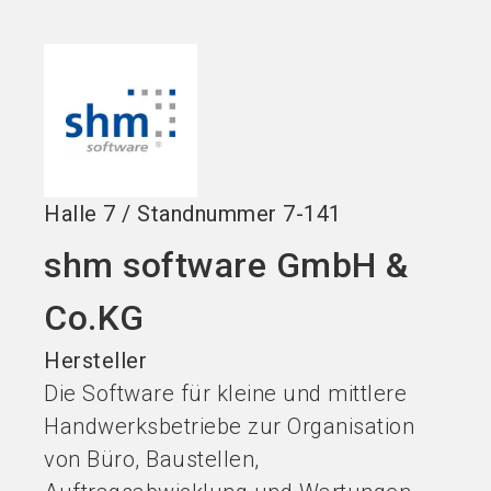
Jetzt Aussteller
Jetzt Ticket
language
DE
werden
kaufen
search
Halle
7
/
Standnummer
7-141
shm software GmbH &
Co.KG
Hersteller
Die Software für kleine und mittlere
Handwerksbetriebe zur Organisation
von Büro, Baustellen,