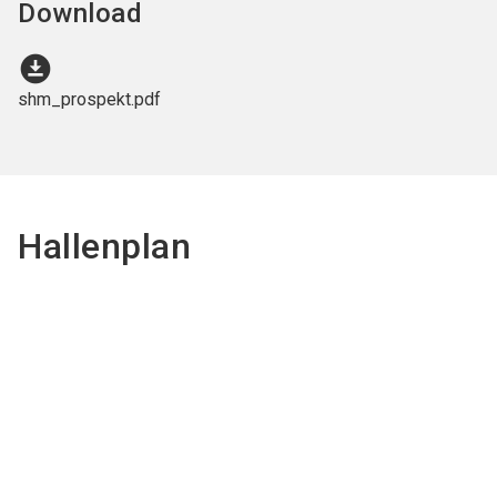
Download
download_for_offline
shm_prospekt.pdf
Hallenplan