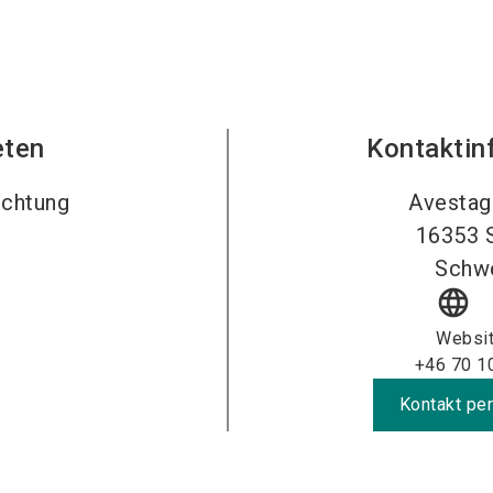
eten
Kontaktin
uchtung
Avestag
16353
Schw
language
Websi
+46 70 1
Kontakt per