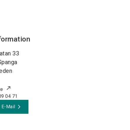
formation
atan 33
Spanga
eden
te
09 04 71
 E-Mail