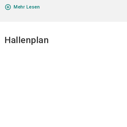
add_circle_outline
Mehr Lesen
Hallenplan