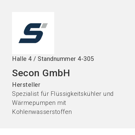
Jetzt Aussteller
Jetzt Ticket
language
DE
werden
kaufen
search
Halle
4
/
Standnummer
4-305
Secon GmbH
Hersteller
Spezialist für Flüssigkeitskühler und
Wärmepumpen mit
Kohlenwasserstoffen