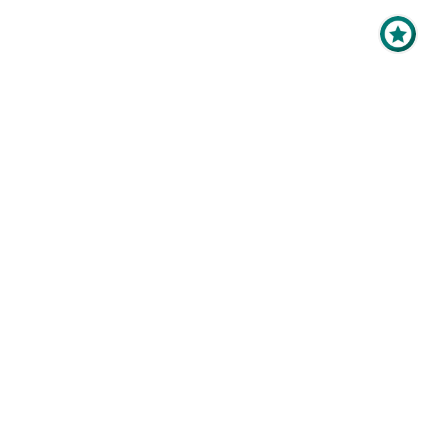
Maximale Sichtbarkeit
für Ihr Online-Profil als
Aussteller?
Mit der
Top-Platzierung
im
Zum Hallenplan
Ausstellerverzeichnis bringen
Sie Ihr Profil ganz nach oben -
vor, während und nach der
Mitarbeiter
Veranstaltung.