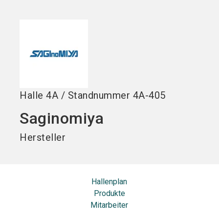
Jetzt Aussteller
Jetzt Ticket
language
DE
werden
kaufen
search
Halle
4A
/
Standnummer
4A-405
Saginomiya
Hersteller
Hallenplan
Produkte
Mitarbeiter