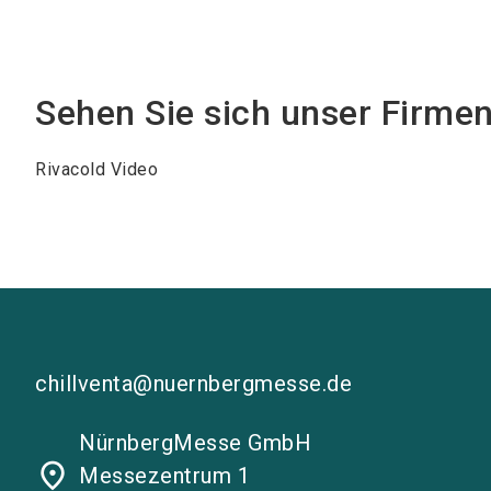
Sehen Sie sich unser Firme
Rivacold Video
chillventa@nuernbergmesse.de
NürnbergMesse GmbH
place
Messezentrum 1