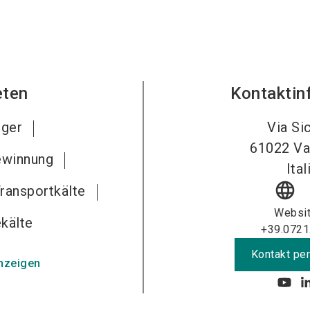
eten
Kontaktin
iger
Via Sic
61022
Va
winnung
Ital
language
ransportkälte
Websi
ekälte
+39.0721
Kontakt per
nzeigen