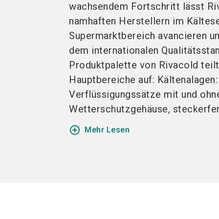
wachsendem Fortschritt lässt Ri
namhaften Herstellern im Kältes
Supermarktbereich avancieren un
dem internationalen Qualitätssta
Produktpalette von Rivacold teilt
Hauptbereiche auf: Kältenalagen:
Verflüssigungssätze mit und ohn
Wetterschutzgehäuse, steckerfert
add_circle_outline
Mehr Lesen