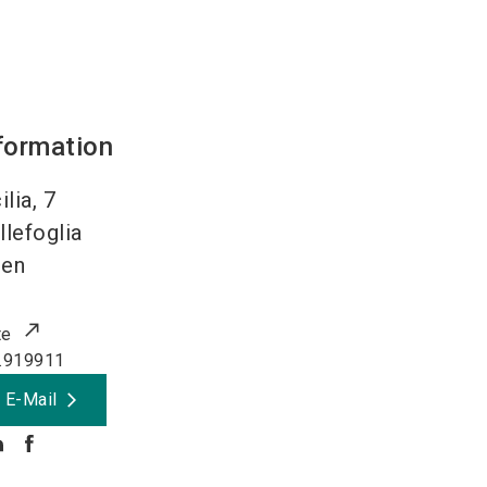
formation
ilia, 7
llefoglia
ien
te
.919911
 E-Mail