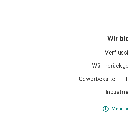
Wir bi
Verflüss
Wärmerückge
Gewerbekälte
T
Industri
add_circle_outline
Mehr a