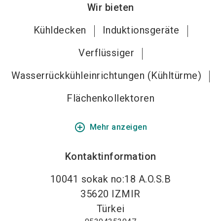
Wir bieten
Kühldecken
Induktionsgeräte
Verflüssiger
Wasserrückkühleinrichtungen (Kühltürme)
Flächenkollektoren
add_circle_outline
Mehr anzeigen
Kontaktinformation
10041 sokak no:18 A.O.S.B
35620
IZMIR
Türkei