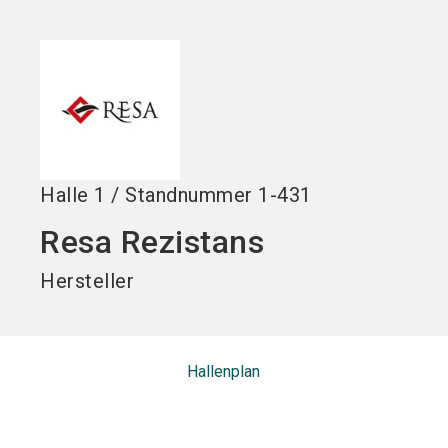
Jetzt Aussteller
Jetzt Ticket
language
DE
werden
kaufen
search
Halle
1
/
Standnummer
1-431
Resa Rezistans
Hersteller
Hallenplan