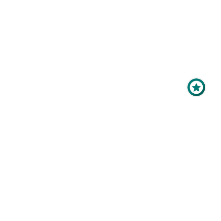
Maximale Sichtbarkeit
für Ihr Online-Profil als
Aussteller?
Zum Hallenplan
Mit der
Top-Platzierung
im
Ausstellerverzeichnis bringen
Sie Ihr Profil ganz nach oben -
Keywords
vor, während und nach der
Veranstaltung.
defrost heater
evaporator
heater