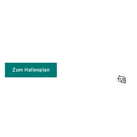
Zum Hallenplan
Haben Sie noch
Sehen Sie sich unser Firmenvideo an
Fragen?
NürnbergMesse GmbH Video
Nutzen Sie unseren
Chatbot
für Aussteller
und erhalten Sie
Keywords
schnell und einfach die