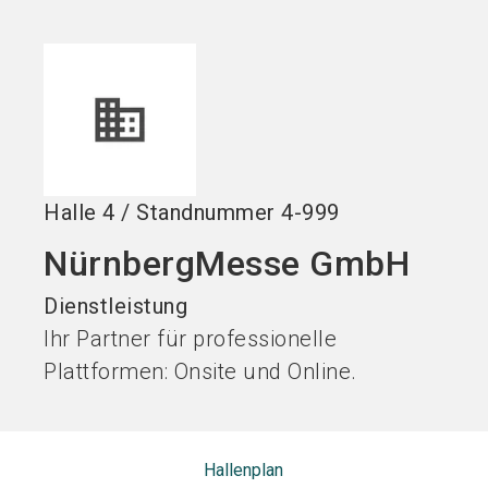
Jetzt Aussteller
Jetzt Ticket
language
DE
werden
kaufen
search
Halle
4
/
Standnummer
4-999
NürnbergMesse GmbH
Dienstleistung
Ihr Partner für professionelle
Plattformen: Onsite und Online.
Hallenplan