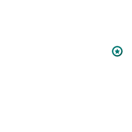
Maximale Sichtbarkeit
für Ihr Online-Profil als
Aussteller?
Mit der
Top-Platzierung
im
Ausstellerverzeichnis bringen
Sie Ihr Profil ganz nach oben -
vor, während und nach der
Veranstaltung.