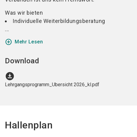
Was wir bieten
Individuelle Weiterbildungsberatung
...
add_circle_outline
Mehr Lesen
Download
download_for_offline
Lehrgangsprogramm_Ubersicht 2026_kl.pdf
Hallenplan