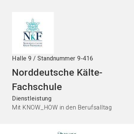
Jetzt Aussteller
Jetzt Ticket
language
DE
werden
kaufen
search
Halle
9
/
Standnummer
9-416
Norddeutsche Kälte-
Fachschule
Dienstleistung
Mit KNOW_HOW in den Berufsalltag