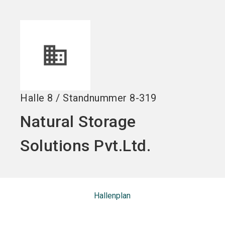
Jetzt Aussteller
Jetzt Ticket
language
DE
werden
kaufen
search
Halle
8
/
Standnummer
8-319
Natural Storage
Solutions Pvt.Ltd.
Hallenplan