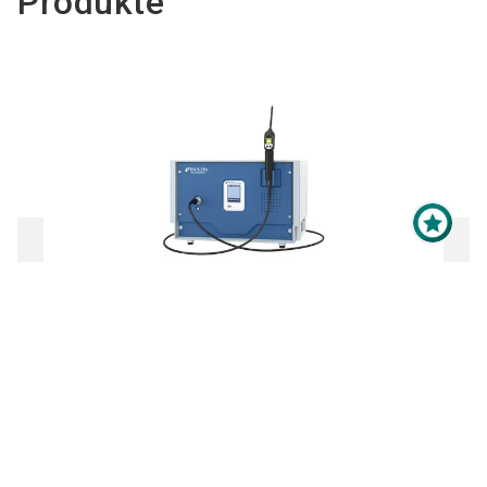
Produkte
Maximale Sichtbarkeit
für Ihr Online-Profil als
Aussteller?
XL3000FLEX HELIUM- UND
Mit der
Top-Platzierung
im
WASSERSTOFF-SCHNÜFFEL-
Ausstellerverzeichnis bringen
LECKPRÜFGERÄT
Sie Ihr Profil ganz nach oben -
vor, während und nach der
Zum Produkt
Veranstaltung.