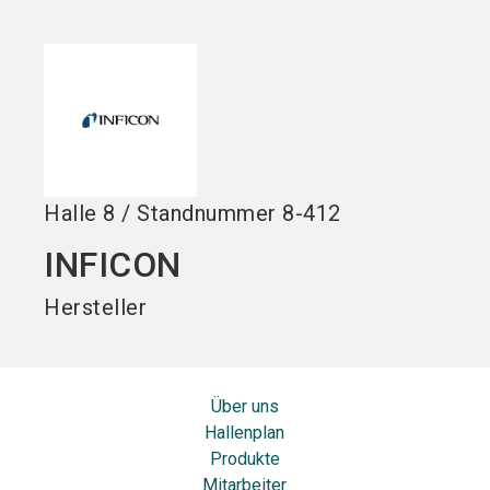
Jetzt Aussteller
Jetzt Ticket
language
DE
werden
kaufen
search
Halle
8
/
Standnummer
8-412
INFICON
Hersteller
Über uns
Hallenplan
Produkte
Mitarbeiter