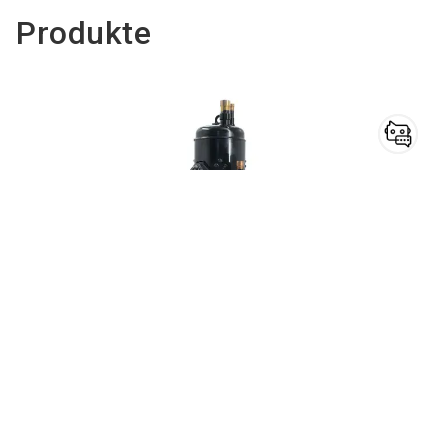
Produkte
Haben Sie noch
Fragen?
Nutzen Sie unseren
Chatbot
für Aussteller
und erhalten Sie
schnell und einfach die
gewünschten Informationen.
HKDA065DGA-SG4S
Zum Produkt