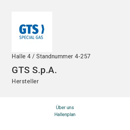
Jetzt Aussteller
Jetzt Ticket
language
DE
werden
kaufen
search
Halle
4
/
Standnummer
4-257
GTS S.p.A.
Hersteller
Über uns
Hallenplan