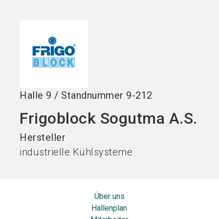
Jetzt Aussteller
Jetzt Ticket
language
DE
werden
kaufen
search
Halle
9
/
Standnummer
9-212
Frigoblock Sogutma A.S.
Hersteller
industrielle Kühlsysteme
Über uns
Hallenplan