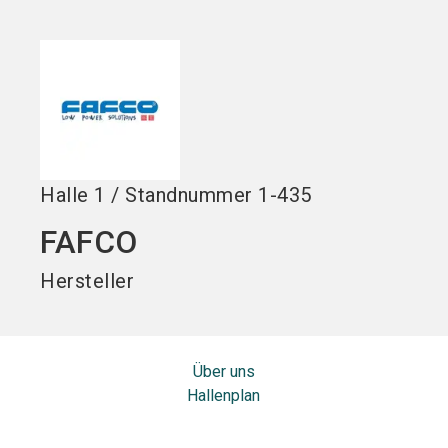
Jetzt Aussteller
Jetzt Ticket
language
DE
werden
kaufen
search
Halle
1
/
Standnummer
1-435
FAFCO
Hersteller
Über uns
Hallenplan