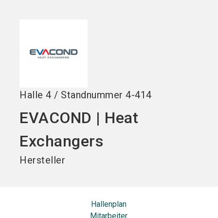
Jetzt Aussteller
Jetzt Ticket
language
DE
werden
kaufen
search
Halle
4
/
Standnummer
4-414
EVACOND | Heat
Exchangers
Hersteller
Hallenplan
Mitarbeiter