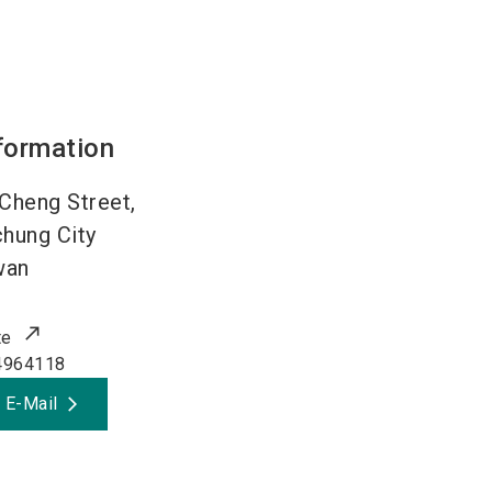
formation
Cheng Street,
chung City
wan
te
4964118
 E-Mail