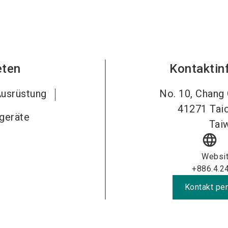
eten
Kontaktin
usrüstung
No. 10, Chang 
41271
Tai
geräte
Tai
language
Websi
+886.4.2
Kontakt per