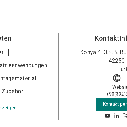
eten
Kontaktin
er
Konya 4. O.S.B. B
42250
strieanwendungen
Tür
language
ntagematerial
Websi
s Zubehör
+90(332)
Kontakt per
nzeigen