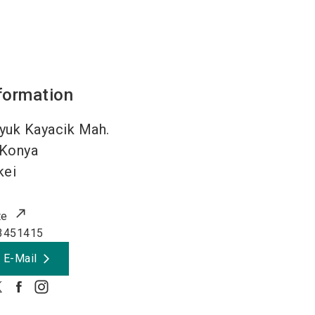
formation
uyuk Kayacik Mah.
Konya
kei
te
3451415
 E-Mail