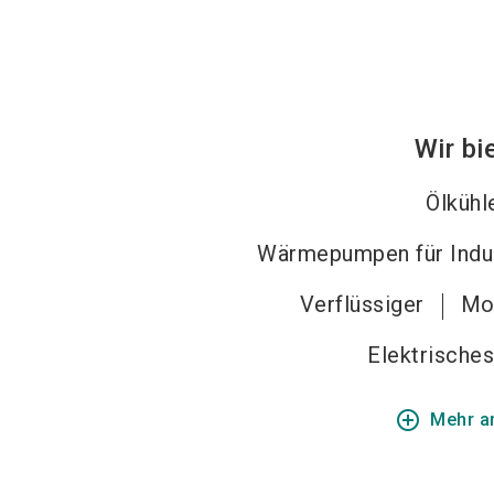
Wir bi
Ölkühl
Wärmepumpen für Indu
Verflüssiger
Mo
Elektrische
add_circle_outline
Mehr a