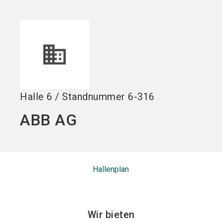
Jetzt Aussteller
Jetzt Ticket
language
DE
werden
kaufen
search
Halle
6
/
Standnummer
6-316
ABB AG
Hallenplan
Wir bieten