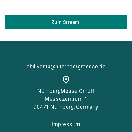
Zum Stream!
chillventa@nuernbergmesse.de
place
NürnbergMesse GmbH
Messezentrum 1
90471 Nürnberg, Germany
Impressum