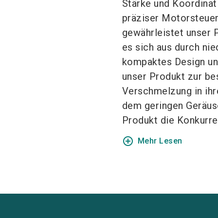
Stärke und Koordinat
präziser Motorsteuer
gewährleistet unser 
es sich aus durch nie
kompaktes Design un
unser Produkt zur bes
Verschmelzung in ih
dem geringen Geräus
Produkt die Konkurre
add_circle_outline
Mehr Lesen