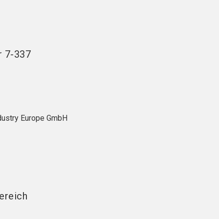
language
eller werden
Jetzt Ticket kaufen
DE
search
r
7-337
dustry Europe GmbH
ereich