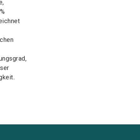
e,
 %
eichnet
achen
ungsgrad,
ser
keit.